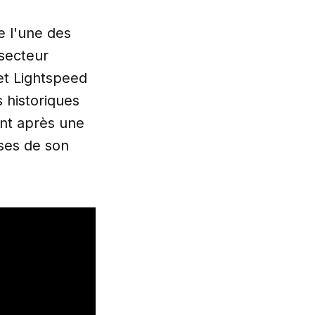
e l'une des
 secteur
et Lightspeed
 historiques
ent après une
ases de son