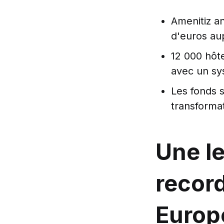
Amenitiz a
d'euros au
12 000 hôte
avec un sy
Les fonds se
transformat
Une l
record
Europ