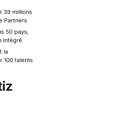
 39 millions
e Partners
ns 50 pays,
 intégré
t la
r 100 talents
iz