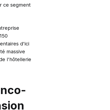
ur ce segment
ntreprise
 150
ntaires d'ici
ité massive
de l'hôtellerie
anco-
nsion