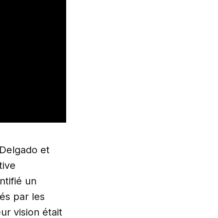
 Delgado et
tive
ntifié un
sés par les
r vision était