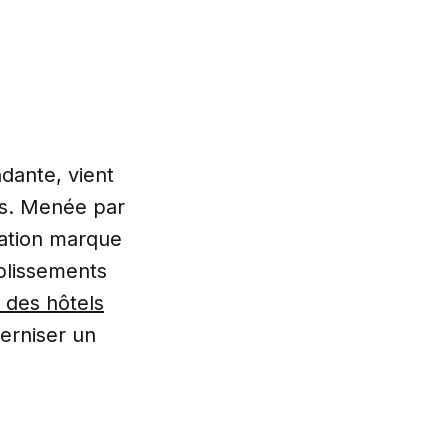
dante, vient
os. Menée par
ration marque
blissements
e des hôtels
derniser un