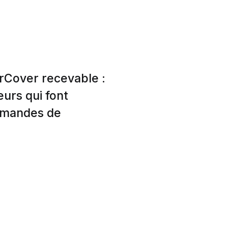
rCover recevable :
eurs qui font
emandes de