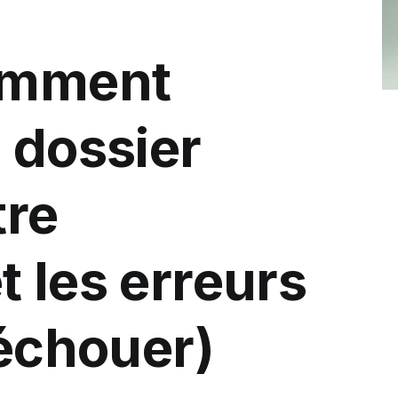
comment
 dossier
tre
 les erreurs
 échouer)