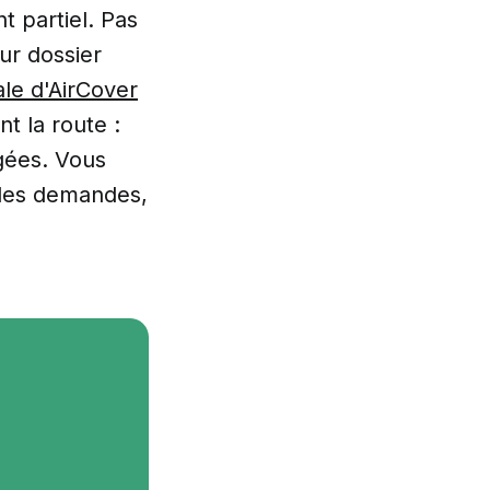
 partiel. Pas
ur dossier
le d'AirCover
t la route :
igées. Vous
 les demandes,