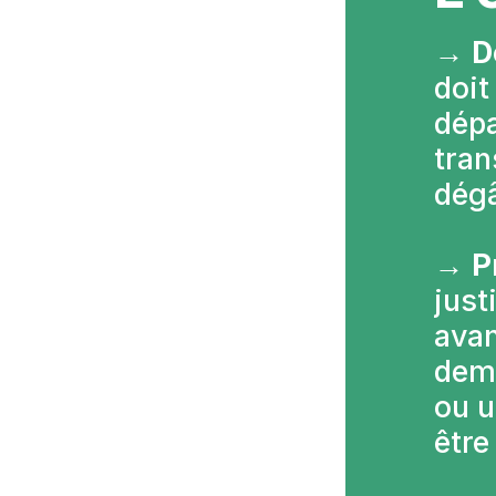
→ 
D
doit
dépa
tran
dégâ
→ 
P
just
avan
dem
ou u
être