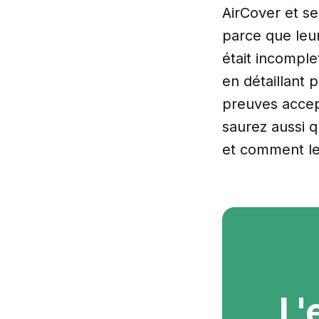
AirCover et s
parce que leur
était incompl
en détaillant
preuves accept
saurez aussi 
et comment les
L'