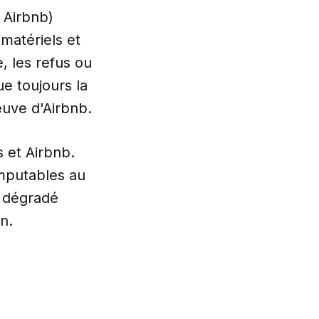
 Airbnb)
matériels et
e, les refus ou
e toujours la
euve d'Airbnb.
 et Airbnb.
imputables au
t dégradé
n.