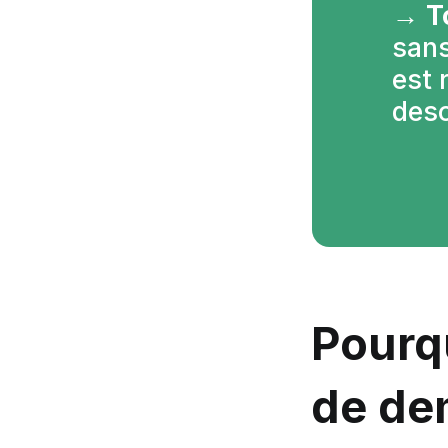
→ 
T
sans
est 
desc
Pourq
de de