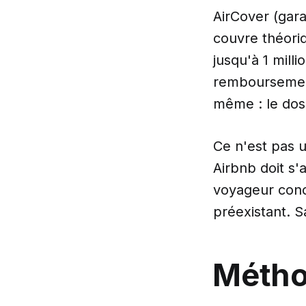
AirCover (gar
couvre théoriq
jusqu'à 1 milli
remboursements
même : le dos
Ce n'est pas u
Airbnb doit s
voyageur conc
préexistant. S
Métho