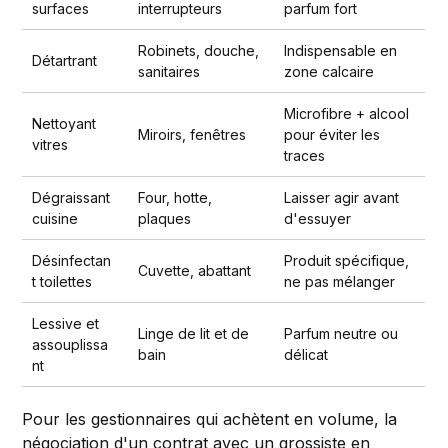
surfaces
interrupteurs
parfum fort
Robinets, douche,
Indispensable en
Détartrant
sanitaires
zone calcaire
Microfibre + alcool
Nettoyant
Miroirs, fenêtres
pour éviter les
vitres
traces
Dégraissant
Four, hotte,
Laisser agir avant
cuisine
plaques
d'essuyer
Désinfectan
Produit spécifique,
Cuvette, abattant
t toilettes
ne pas mélanger
Lessive et
Linge de lit et de
Parfum neutre ou
assouplissa
bain
délicat
nt
Pour les gestionnaires qui achètent en volume, la
négociation d'un contrat avec un grossiste en